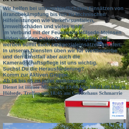
Wir helfen bei unterschiedlichsten Einsätzen von
Brandbekämpfung bis hin zu technischen
Hilfeleistungen wie Verkehrsunfällen,
Umweltschäden und vieles mehr.
Im Verbund mit der Feuerwehr Hülsede-Meinsen
bilden wir den Dekon(taminations)zug und
werden somit auch zu Spezialeinsätzen gerufen.
In unseren Diensten üben wir für Wettbewerbe
und den Ernstfall aber auch die
Kameradschaftspflege ist uns wichtig.
Suchst Du die Herausforderung?
Komm zur Aktiven Gruppe.
Ab 16 bis 65 ist jeder willkommen.
Dienst ist immer Mittwochs 19:00 Uhr bis 21:00 Uhr in
Hülsede, Treffen um 18:45 am
Gerätehaus Schmarrie