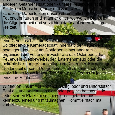
anderen Gefahrensituationen - unsere Feuerwehr ist zur
Stelle, um Menschen, Tiere und Sachwerte zu
schützen. Dabei leisten unsere ehrenamtlichen
Feuerwehrfrauen und -männer einen wertvollen Dienst für
die Allgemeinheit und verzichten dafür auf einen Teil ihrer
Freizeit.
Aber wir sind nicht nur ein Team im Einsatz, sondern auch
eine Gemeinschaft, die Spaß und Freude miteinander teilt.
So pflegen die Kameradschaft innerhalb der Feuerwehr und
beteiligen uns aktiv am Dorfleben. Unter anderem
organisiert die Feuerwehr Feste wie das Osterfeuer, die
Feuerwehr-Wettbewerbe, den Laternenumzug oder die
beliebte Nikolaus-Veranstaltung im Dezember. Ein wichtiger
Bestandteil unserer Dorfgemeinschaft zu sein macht uns
stolz. Unser Motto lautet: "Die Stärke des Teams ist jedes
einzelne Mitglied!"
Wir freuen uns immer über neue Mitglieder und Unterstützer.
Egal ob jung oder alt, ob aktiv oder passiv - bei uns findet
jeder seinen Platz. Ihr seit herzlich eingeladen uns
kennenzulernen und mitzumachen. Kommt einfach mal
vorbei.