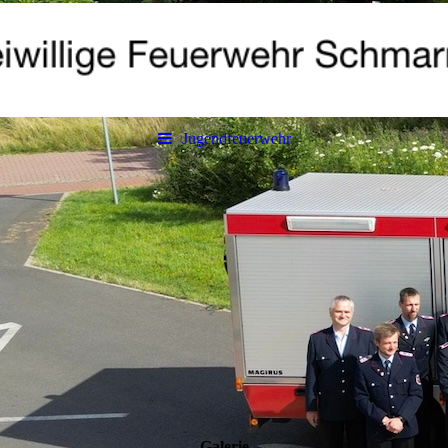
Jugendfeuerwehr
Ihr U ntertitel
Galerie